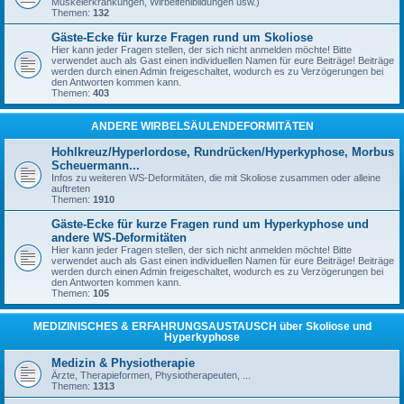
Muskelerkrankungen, Wirbelfehlbildungen usw.)
Themen:
132
Gäste-Ecke für kurze Fragen rund um Skoliose
Hier kann jeder Fragen stellen, der sich nicht anmelden möchte! Bitte
verwendet auch als Gast einen individuellen Namen für eure Beiträge! Beiträge
werden durch einen Admin freigeschaltet, wodurch es zu Verzögerungen bei
den Antworten kommen kann.
Themen:
403
ANDERE WIRBELSÄULENDEFORMITÄTEN
Hohlkreuz/Hyperlordose, Rundrücken/Hyperkyphose, Morbus
Scheuermann...
Infos zu weiteren WS-Deformitäten, die mit Skoliose zusammen oder alleine
auftreten
Themen:
1910
Gäste-Ecke für kurze Fragen rund um Hyperkyphose und
andere WS-Deformitäten
Hier kann jeder Fragen stellen, der sich nicht anmelden möchte! Bitte
verwendet auch als Gast einen individuellen Namen für eure Beiträge! Beiträge
werden durch einen Admin freigeschaltet, wodurch es zu Verzögerungen bei
den Antworten kommen kann.
Themen:
105
MEDIZINISCHES & ERFAHRUNGSAUSTAUSCH über Skoliose und
Hyperkyphose
Medizin & Physiotherapie
Ärzte, Therapieformen, Physiotherapeuten, ...
Themen:
1313