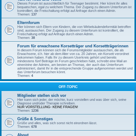
Dieses Forum ist ausschließlich für Teenager bestimmt. Hier könnt ihr alles
bequatschen, egal zu welchem Thema. Der Zugang zu diesem Unterforum ist
kontrolliert, die Freischaltung erfolgt auf Anfrage durch einen Admin.
Themen:
137
Elternforum
Hier können sich Eltern von Kindern, die von Wirbelsäulendeformität betroffen
sind, austauschen. Der Zugang zu diesem Unterforum ist kontrolliert, die
Freischaltung erfolgt auf Anfrage durch einen Admin.
Themen:
38
Forum für erwachsene Korsetträger und Korsettträgerinnen
In diesem Forum können sich die Forumsmitgleider austauschen, die als
Erwachsene, d.h. hier ab dem Alter von ca. 20 Jahren, ein Korsett verordnet
bekommen haben. Falls Ihr zu diesem Userkreis gehört und bereits
mindestens fünf Beiträge im Forum geschrieben habt, schreibt eine Mail an
einen/eine der Admins, am besten an Thomas, der auch das Unterforum
administriert, damit Ihr in die entsprechende Gruppe aufgenommen werdet und
das Unterforum besuchen könnt.
Themen:
4
OFF-TOPIC
Mitglieder stellen sich vor
Hier kann sich jeder, der möchte, kurz vorstellen und was über sich, seine
Diagnose und/oder Therapie schreiben.
NUR VORSTELLUNG- KEINE FRAGEN!
Themen:
1236
Grüße & Sonstiges
Grüße und alles, was sich sonst nicht einordnen lässt.
Themen:
678
About