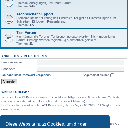
Themen, Anregungen, Kritik zum Forum.
Themen:
245
Technischer Support
Probleme mit der Nutzung des Forums? Hier gibt es Hilfestellungen zum
Schreiben, Einloggen, Registrieren...
Themen:
177
Test-Forum
Hier können die Forums-Funktionen getestet werden. Nicht moderiertes
Forum. Beiträge werden regelmäßig automatisch gelöscht.
Themen:
11
ANMELDEN
•
REGISTRIEREN
Benutzername:
Passwort:
Ich habe mein Passwort vergessen
Angemeldet bleiben
WER IST ONLINE?
Insgesamt sind
2
Besucher online :: 2 sichtbare Mitglieder und 0 unsichtbare Mitglieder
(basierend auf den aktiven Besuchern der letzten 4 Minuten)
Der Besucherrekord liegt bei
461
Besuchern, die am Mi, 27.06.2012 - 11:32 gleichzeitig
online waren.
STATISTIK
Diese Website nutzt Cookies, um dir den
Beiträge insgesamt
198410
• Themen insgesamt
19195
• Mitglieder insgesamt
8565
•