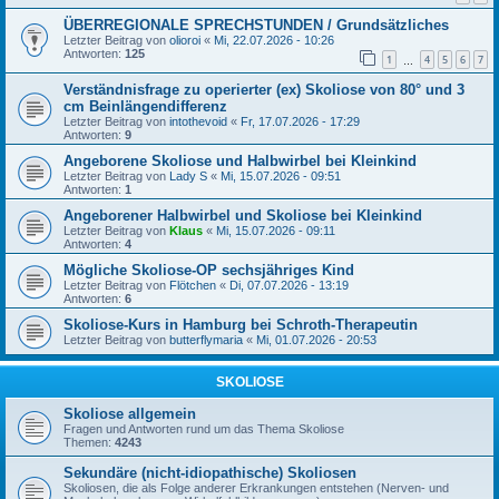
ÜBERREGIONALE SPRECHSTUNDEN / Grundsätzliches
Letzter Beitrag von
olioroi
«
Mi, 22.07.2026 - 10:26
Antworten:
125
1
4
5
6
7
…
Verständnisfrage zu operierter (ex) Skoliose von 80° und 3
cm Beinlängendifferenz
Letzter Beitrag von
intothevoid
«
Fr, 17.07.2026 - 17:29
Antworten:
9
Angeborene Skoliose und Halbwirbel bei Kleinkind
Letzter Beitrag von
Lady S
«
Mi, 15.07.2026 - 09:51
Antworten:
1
Angeborener Halbwirbel und Skoliose bei Kleinkind
Letzter Beitrag von
Klaus
«
Mi, 15.07.2026 - 09:11
Antworten:
4
Mögliche Skoliose-OP sechsjähriges Kind
Letzter Beitrag von
Flötchen
«
Di, 07.07.2026 - 13:19
Antworten:
6
Skoliose-Kurs in Hamburg bei Schroth-Therapeutin
Letzter Beitrag von
butterflymaria
«
Mi, 01.07.2026 - 20:53
SKOLIOSE
Skoliose allgemein
Fragen und Antworten rund um das Thema Skoliose
Themen:
4243
Sekundäre (nicht-idiopathische) Skoliosen
Skoliosen, die als Folge anderer Erkrankungen entstehen (Nerven- und