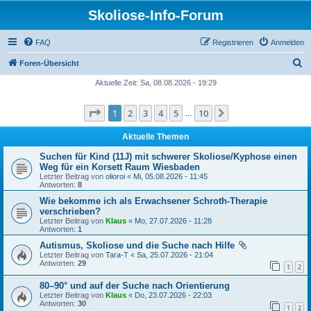
Skoliose-Info-Forum
FAQ
Registrieren
Anmelden
S
Foren-Übersicht
u
Aktuelle Zeit: Sa, 08.08.2026 - 19:29
c
Seite
1
von
10
1
2
3
4
5
10
Nächste
h
…
e
Aktuelle Themen
Suchen für Kind (11J) mit schwerer Skoliose/Kyphose einen
Weg für ein Korsett Raum Wiesbaden
Letzter Beitrag von
olioroi
«
Mi, 05.08.2026 - 11:45
Antworten:
8
Wie bekomme ich als Erwachsener Schroth-Therapie
verschrieben?
Letzter Beitrag von
Klaus
«
Mo, 27.07.2026 - 11:28
Antworten:
1
Autismus, Skoliose und die Suche nach Hilfe
Letzter Beitrag von
Tara-T
«
Sa, 25.07.2026 - 21:04
Antworten:
29
1
2
80–90° und auf der Suche nach Orientierung
Letzter Beitrag von
Klaus
«
Do, 23.07.2026 - 22:03
Antworten:
30
1
2