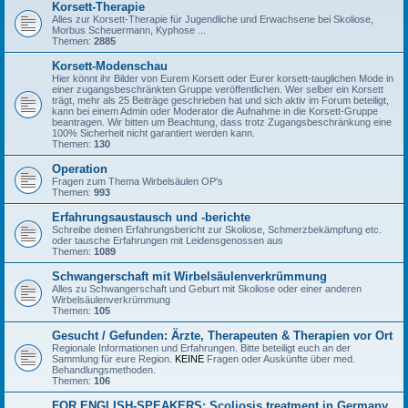
Korsett-Therapie
Alles zur Korsett-Therapie für Jugendliche und Erwachsene bei Skoliose,
Morbus Scheuermann, Kyphose ...
Themen:
2885
Korsett-Modenschau
Hier könnt ihr Bilder von Eurem Korsett oder Eurer korsett-tauglichen Mode in
einer zugangsbeschränkten Gruppe veröffentlichen. Wer selber ein Korsett
trägt, mehr als 25 Beiträge geschrieben hat und sich aktiv im Forum beteiligt,
kann bei einem Admin oder Moderator die Aufnahme in die Korsett-Gruppe
beantragen. Wir bitten um Beachtung, dass trotz Zugangsbeschränkung eine
100% Sicherheit nicht garantiert werden kann.
Themen:
130
Operation
Fragen zum Thema Wirbelsäulen OP's
Themen:
993
Erfahrungsaustausch und -berichte
Schreibe deinen Erfahrungsbericht zur Skoliose, Schmerzbekämpfung etc.
oder tausche Erfahrungen mit Leidensgenossen aus
Themen:
1089
Schwangerschaft mit Wirbelsäulenverkrümmung
Alles zu Schwangerschaft und Geburt mit Skoliose oder einer anderen
Wirbelsäulenverkrümmung
Themen:
105
Gesucht / Gefunden: Ärzte, Therapeuten & Therapien vor Ort
Regionale Informationen und Erfahrungen. Bitte beteiligt euch an der
Sammlung für eure Region.
KEINE
Fragen oder Auskünfte über med.
Behandlungsmethoden.
Themen:
106
FOR ENGLISH-SPEAKERS: Scoliosis treatment in Germany