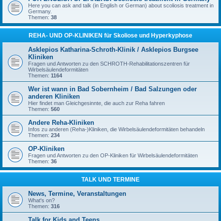
Here you can ask and talk (in English or German) about scoliosis treatment in
Germany.
Themen:
38
REHA- UND OP-KLINIKEN für Skoliose und Hyperkyphose
Asklepios Katharina-Schroth-Klinik / Asklepios Burgsee
Kliniken
Fragen und Antworten zu den SCHROTH-Rehabilitationszentren für
Wirbelsäulendeformitäten
Themen:
1164
Wer ist wann in Bad Sobernheim / Bad Salzungen oder
anderen Kliniken
Hier findet man Gleichgesinnte, die auch zur Reha fahren
Themen:
560
Andere Reha-Kliniken
Infos zu anderen (Reha-)Kliniken, die Wirbelsäulendeformitäten behandeln
Themen:
234
OP-Kliniken
Fragen und Antworten zu den OP-Kliniken für Wirbelsäulendeformitäten
Themen:
36
TALK UND TERMINE
News, Termine, Veranstaltungen
What's on?
Themen:
316
Talk for Kids and Teens