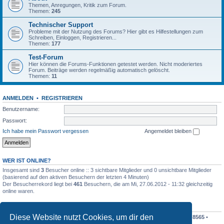
Themen, Anregungen, Kritik zum Forum.
Themen:
245
Technischer Support
Probleme mit der Nutzung des Forums? Hier gibt es Hilfestellungen zum
Schreiben, Einloggen, Registrieren...
Themen:
177
Test-Forum
Hier können die Forums-Funktionen getestet werden. Nicht moderiertes
Forum. Beiträge werden regelmäßig automatisch gelöscht.
Themen:
11
ANMELDEN
•
REGISTRIEREN
Benutzername:
Passwort:
Ich habe mein Passwort vergessen
Angemeldet bleiben
WER IST ONLINE?
Insgesamt sind
3
Besucher online :: 3 sichtbare Mitglieder und 0 unsichtbare Mitglieder
(basierend auf den aktiven Besuchern der letzten 4 Minuten)
Der Besucherrekord liegt bei
461
Besuchern, die am Mi, 27.06.2012 - 11:32 gleichzeitig
online waren.
STATISTIK
Diese Website nutzt Cookies, um dir den
Beiträge insgesamt
198410
• Themen insgesamt
19195
• Mitglieder insgesamt
8565
•