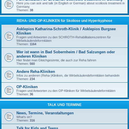
Here you can ask and talk (in English or German) about scoliosis treatment in
Germany.
Themen:
38
REHA- UND OP-KLINIKEN für Skoliose und Hyperkyphose
Asklepios Katharina-Schroth-Klinik / Asklepios Burgsee
Kliniken
Fragen und Antworten zu den SCHROTH-Rehabilitationszentren für
Wirbelsäulendeformitäten
Themen:
1164
Wer ist wann in Bad Sobernheim / Bad Salzungen oder
anderen Kliniken
Hier findet man Gleichgesinnte, die auch zur Reha fahren
Themen:
560
Andere Reha-Kliniken
Infos zu anderen (Reha-)Kliniken, die Wirbelsäulendeformitäten behandeln
Themen:
234
OP-Kliniken
Fragen und Antworten zu den OP-Kliniken für Wirbelsäulendeformitäten
Themen:
36
TALK UND TERMINE
News, Termine, Veranstaltungen
What's on?
Themen:
316
Talk for Kids and Teens