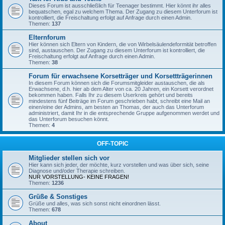
Dieses Forum ist ausschließlich für Teenager bestimmt. Hier könnt ihr alles
bequatschen, egal zu welchem Thema. Der Zugang zu diesem Unterforum ist
kontrolliert, die Freischaltung erfolgt auf Anfrage durch einen Admin.
Themen:
137
Elternforum
Hier können sich Eltern von Kindern, die von Wirbelsäulendeformität betroffen
sind, austauschen. Der Zugang zu diesem Unterforum ist kontrolliert, die
Freischaltung erfolgt auf Anfrage durch einen Admin.
Themen:
38
Forum für erwachsene Korsetträger und Korsettträgerinnen
In diesem Forum können sich die Forumsmitgleider austauschen, die als
Erwachsene, d.h. hier ab dem Alter von ca. 20 Jahren, ein Korsett verordnet
bekommen haben. Falls Ihr zu diesem Userkreis gehört und bereits
mindestens fünf Beiträge im Forum geschrieben habt, schreibt eine Mail an
einen/eine der Admins, am besten an Thomas, der auch das Unterforum
administriert, damit Ihr in die entsprechende Gruppe aufgenommen werdet und
das Unterforum besuchen könnt.
Themen:
4
OFF-TOPIC
Mitglieder stellen sich vor
Hier kann sich jeder, der möchte, kurz vorstellen und was über sich, seine
Diagnose und/oder Therapie schreiben.
NUR VORSTELLUNG- KEINE FRAGEN!
Themen:
1236
Grüße & Sonstiges
Grüße und alles, was sich sonst nicht einordnen lässt.
Themen:
678
About