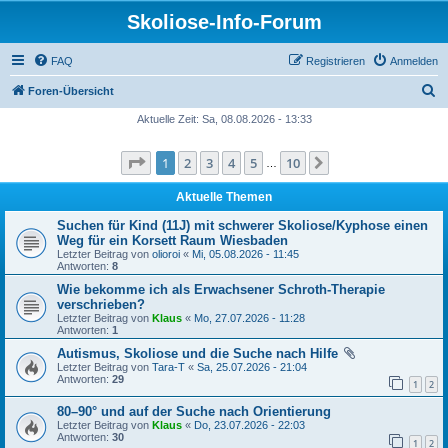
Skoliose-Info-Forum
FAQ
Registrieren
Anmelden
S
Foren-Übersicht
u
Aktuelle Zeit: Sa, 08.08.2026 - 13:33
c
Seite
1
von
10
1
2
3
4
5
10
Nächste
h
…
e
Aktuelle Themen
Suchen für Kind (11J) mit schwerer Skoliose/Kyphose einen
Weg für ein Korsett Raum Wiesbaden
Letzter Beitrag von
olioroi
«
Mi, 05.08.2026 - 11:45
Antworten:
8
Wie bekomme ich als Erwachsener Schroth-Therapie
verschrieben?
Letzter Beitrag von
Klaus
«
Mo, 27.07.2026 - 11:28
Antworten:
1
Autismus, Skoliose und die Suche nach Hilfe
Letzter Beitrag von
Tara-T
«
Sa, 25.07.2026 - 21:04
Antworten:
29
1
2
80–90° und auf der Suche nach Orientierung
Letzter Beitrag von
Klaus
«
Do, 23.07.2026 - 22:03
Antworten:
30
1
2