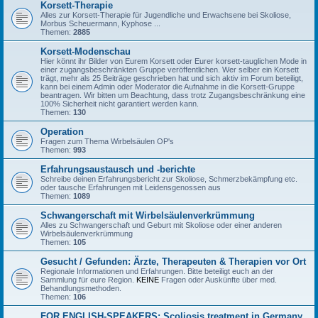
Korsett-Therapie
Alles zur Korsett-Therapie für Jugendliche und Erwachsene bei Skoliose,
Morbus Scheuermann, Kyphose ...
Themen:
2885
Korsett-Modenschau
Hier könnt ihr Bilder von Eurem Korsett oder Eurer korsett-tauglichen Mode in
einer zugangsbeschränkten Gruppe veröffentlichen. Wer selber ein Korsett
trägt, mehr als 25 Beiträge geschrieben hat und sich aktiv im Forum beteiligt,
kann bei einem Admin oder Moderator die Aufnahme in die Korsett-Gruppe
beantragen. Wir bitten um Beachtung, dass trotz Zugangsbeschränkung eine
100% Sicherheit nicht garantiert werden kann.
Themen:
130
Operation
Fragen zum Thema Wirbelsäulen OP's
Themen:
993
Erfahrungsaustausch und -berichte
Schreibe deinen Erfahrungsbericht zur Skoliose, Schmerzbekämpfung etc.
oder tausche Erfahrungen mit Leidensgenossen aus
Themen:
1089
Schwangerschaft mit Wirbelsäulenverkrümmung
Alles zu Schwangerschaft und Geburt mit Skoliose oder einer anderen
Wirbelsäulenverkrümmung
Themen:
105
Gesucht / Gefunden: Ärzte, Therapeuten & Therapien vor Ort
Regionale Informationen und Erfahrungen. Bitte beteiligt euch an der
Sammlung für eure Region.
KEINE
Fragen oder Auskünfte über med.
Behandlungsmethoden.
Themen:
106
FOR ENGLISH-SPEAKERS: Scoliosis treatment in Germany