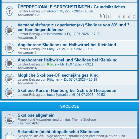
ÜBERREGIONALE SPRECHSTUNDEN / Grundsätzliches
Letzter Beitrag von
olioroi
«
Mi, 22.07.2026 - 10:26
Antworten:
125
1
4
5
6
7
…
Verständnisfrage zu operierter (ex) Skoliose von 80° und 3
cm Beinlängendifferenz
Letzter Beitrag von
intothevoid
«
Fr, 17.07.2026 - 17:29
Antworten:
9
Angeborene Skoliose und Halbwirbel bei Kleinkind
Letzter Beitrag von
Lady S
«
Mi, 15.07.2026 - 09:51
Antworten:
1
Angeborener Halbwirbel und Skoliose bei Kleinkind
Letzter Beitrag von
Klaus
«
Mi, 15.07.2026 - 09:11
Antworten:
4
Mögliche Skoliose-OP sechsjähriges Kind
Letzter Beitrag von
Flötchen
«
Di, 07.07.2026 - 13:19
Antworten:
6
Skoliose-Kurs in Hamburg bei Schroth-Therapeutin
Letzter Beitrag von
butterflymaria
«
Mi, 01.07.2026 - 20:53
SKOLIOSE
Skoliose allgemein
Fragen und Antworten rund um das Thema Skoliose
Themen:
4243
Sekundäre (nicht-idiopathische) Skoliosen
Skoliosen, die als Folge anderer Erkrankungen entstehen (Nerven- und