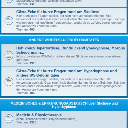
Muskelerkrankungen, Wirbelfehlbildungen usw.)
Themen:
132
Gäste-Ecke für kurze Fragen rund um Skoliose
Hier kann jeder Fragen stellen, der sich nicht anmelden möchte! Bitte
verwendet auch als Gast einen individuellen Namen für eure Beiträge! Beiträge
werden durch einen Admin freigeschaltet, wodurch es zu Verzögerungen bei
den Antworten kommen kann.
Themen:
403
ANDERE WIRBELSÄULENDEFORMITÄTEN
Hohlkreuz/Hyperlordose, Rundrücken/Hyperkyphose, Morbus
Scheuermann...
Infos zu weiteren WS-Deformitäten, die mit Skoliose zusammen oder alleine
auftreten
Themen:
1910
Gäste-Ecke für kurze Fragen rund um Hyperkyphose und
andere WS-Deformitäten
Hier kann jeder Fragen stellen, der sich nicht anmelden möchte! Bitte
verwendet auch als Gast einen individuellen Namen für eure Beiträge! Beiträge
werden durch einen Admin freigeschaltet, wodurch es zu Verzögerungen bei
den Antworten kommen kann.
Themen:
105
MEDIZINISCHES & ERFAHRUNGSAUSTAUSCH über Skoliose und
Hyperkyphose
Medizin & Physiotherapie
Ärzte, Therapieformen, Physiotherapeuten, ...
Themen:
1313