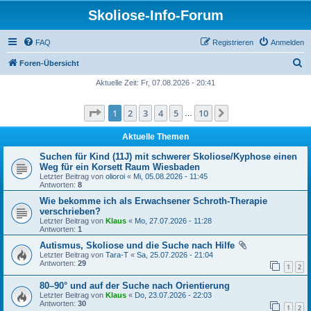
Skoliose-Info-Forum
FAQ
Registrieren
Anmelden
S
Foren-Übersicht
u
Aktuelle Zeit: Fr, 07.08.2026 - 20:41
c
Seite
1
von
10
1
2
3
4
5
10
Nächste
h
…
e
Aktuelle Themen
Suchen für Kind (11J) mit schwerer Skoliose/Kyphose einen
Weg für ein Korsett Raum Wiesbaden
Letzter Beitrag von
olioroi
«
Mi, 05.08.2026 - 11:45
Antworten:
8
Wie bekomme ich als Erwachsener Schroth-Therapie
verschrieben?
Letzter Beitrag von
Klaus
«
Mo, 27.07.2026 - 11:28
Antworten:
1
Autismus, Skoliose und die Suche nach Hilfe
Letzter Beitrag von
Tara-T
«
Sa, 25.07.2026 - 21:04
Antworten:
29
1
2
80–90° und auf der Suche nach Orientierung
Letzter Beitrag von
Klaus
«
Do, 23.07.2026 - 22:03
Antworten:
30
1
2