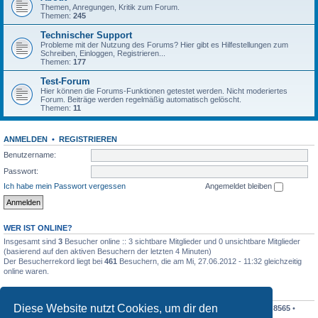
Themen, Anregungen, Kritik zum Forum.
Themen:
245
Technischer Support
Probleme mit der Nutzung des Forums? Hier gibt es Hilfestellungen zum
Schreiben, Einloggen, Registrieren...
Themen:
177
Test-Forum
Hier können die Forums-Funktionen getestet werden. Nicht moderiertes
Forum. Beiträge werden regelmäßig automatisch gelöscht.
Themen:
11
ANMELDEN
•
REGISTRIEREN
Benutzername:
Passwort:
Ich habe mein Passwort vergessen
Angemeldet bleiben
WER IST ONLINE?
Insgesamt sind
3
Besucher online :: 3 sichtbare Mitglieder und 0 unsichtbare Mitglieder
(basierend auf den aktiven Besuchern der letzten 4 Minuten)
Der Besucherrekord liegt bei
461
Besuchern, die am Mi, 27.06.2012 - 11:32 gleichzeitig
online waren.
STATISTIK
Diese Website nutzt Cookies, um dir den
Beiträge insgesamt
198410
• Themen insgesamt
19195
• Mitglieder insgesamt
8565
•