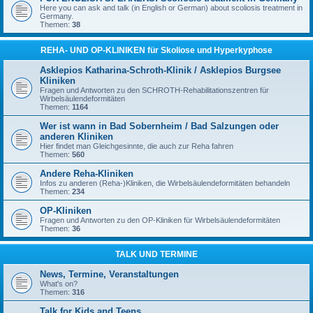
Here you can ask and talk (in English or German) about scoliosis treatment in
Germany.
Themen:
38
REHA- UND OP-KLINIKEN für Skoliose und Hyperkyphose
Asklepios Katharina-Schroth-Klinik / Asklepios Burgsee
Kliniken
Fragen und Antworten zu den SCHROTH-Rehabilitationszentren für
Wirbelsäulendeformitäten
Themen:
1164
Wer ist wann in Bad Sobernheim / Bad Salzungen oder
anderen Kliniken
Hier findet man Gleichgesinnte, die auch zur Reha fahren
Themen:
560
Andere Reha-Kliniken
Infos zu anderen (Reha-)Kliniken, die Wirbelsäulendeformitäten behandeln
Themen:
234
OP-Kliniken
Fragen und Antworten zu den OP-Kliniken für Wirbelsäulendeformitäten
Themen:
36
TALK UND TERMINE
News, Termine, Veranstaltungen
What's on?
Themen:
316
Talk for Kids and Teens