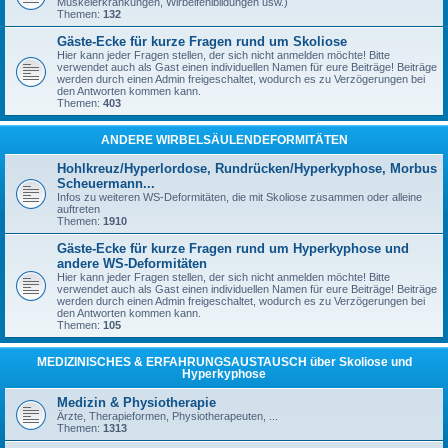
Muskelerkrankungen, Wirbelfehlbildungen usw.)
Themen:
132
Gäste-Ecke für kurze Fragen rund um Skoliose
Hier kann jeder Fragen stellen, der sich nicht anmelden möchte! Bitte
verwendet auch als Gast einen individuellen Namen für eure Beiträge! Beiträge
werden durch einen Admin freigeschaltet, wodurch es zu Verzögerungen bei
den Antworten kommen kann.
Themen:
403
ANDERE WIRBELSÄULENDEFORMITÄTEN
Hohlkreuz/Hyperlordose, Rundrücken/Hyperkyphose, Morbus
Scheuermann...
Infos zu weiteren WS-Deformitäten, die mit Skoliose zusammen oder alleine
auftreten
Themen:
1910
Gäste-Ecke für kurze Fragen rund um Hyperkyphose und
andere WS-Deformitäten
Hier kann jeder Fragen stellen, der sich nicht anmelden möchte! Bitte
verwendet auch als Gast einen individuellen Namen für eure Beiträge! Beiträge
werden durch einen Admin freigeschaltet, wodurch es zu Verzögerungen bei
den Antworten kommen kann.
Themen:
105
MEDIZINISCHES & ERFAHRUNGSAUSTAUSCH über Skoliose und
Hyperkyphose
Medizin & Physiotherapie
Ärzte, Therapieformen, Physiotherapeuten, ...
Themen:
1313