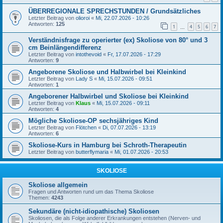
ÜBERREGIONALE SPRECHSTUNDEN / Grundsätzliches
Letzter Beitrag von
olioroi
«
Mi, 22.07.2026 - 10:26
Antworten:
125
1
4
5
6
7
…
Verständnisfrage zu operierter (ex) Skoliose von 80° und 3
cm Beinlängendifferenz
Letzter Beitrag von
intothevoid
«
Fr, 17.07.2026 - 17:29
Antworten:
9
Angeborene Skoliose und Halbwirbel bei Kleinkind
Letzter Beitrag von
Lady S
«
Mi, 15.07.2026 - 09:51
Antworten:
1
Angeborener Halbwirbel und Skoliose bei Kleinkind
Letzter Beitrag von
Klaus
«
Mi, 15.07.2026 - 09:11
Antworten:
4
Mögliche Skoliose-OP sechsjähriges Kind
Letzter Beitrag von
Flötchen
«
Di, 07.07.2026 - 13:19
Antworten:
6
Skoliose-Kurs in Hamburg bei Schroth-Therapeutin
Letzter Beitrag von
butterflymaria
«
Mi, 01.07.2026 - 20:53
SKOLIOSE
Skoliose allgemein
Fragen und Antworten rund um das Thema Skoliose
Themen:
4243
Sekundäre (nicht-idiopathische) Skoliosen
Skoliosen, die als Folge anderer Erkrankungen entstehen (Nerven- und