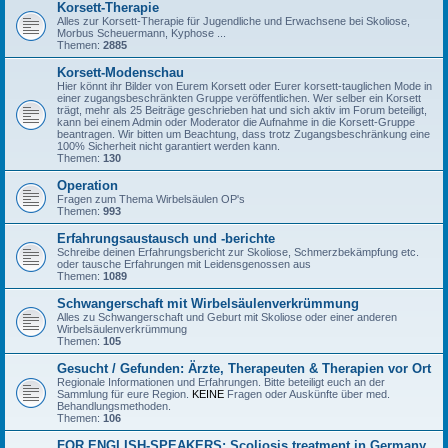
Korsett-Therapie
Alles zur Korsett-Therapie für Jugendliche und Erwachsene bei Skoliose,
Morbus Scheuermann, Kyphose ...
Themen:
2885
Korsett-Modenschau
Hier könnt ihr Bilder von Eurem Korsett oder Eurer korsett-tauglichen Mode in
einer zugangsbeschränkten Gruppe veröffentlichen. Wer selber ein Korsett
trägt, mehr als 25 Beiträge geschrieben hat und sich aktiv im Forum beteiligt,
kann bei einem Admin oder Moderator die Aufnahme in die Korsett-Gruppe
beantragen. Wir bitten um Beachtung, dass trotz Zugangsbeschränkung eine
100% Sicherheit nicht garantiert werden kann.
Themen:
130
Operation
Fragen zum Thema Wirbelsäulen OP's
Themen:
993
Erfahrungsaustausch und -berichte
Schreibe deinen Erfahrungsbericht zur Skoliose, Schmerzbekämpfung etc.
oder tausche Erfahrungen mit Leidensgenossen aus
Themen:
1089
Schwangerschaft mit Wirbelsäulenverkrümmung
Alles zu Schwangerschaft und Geburt mit Skoliose oder einer anderen
Wirbelsäulenverkrümmung
Themen:
105
Gesucht / Gefunden: Ärzte, Therapeuten & Therapien vor Ort
Regionale Informationen und Erfahrungen. Bitte beteiligt euch an der
Sammlung für eure Region.
KEINE
Fragen oder Auskünfte über med.
Behandlungsmethoden.
Themen:
106
FOR ENGLISH-SPEAKERS: Scoliosis treatment in Germany