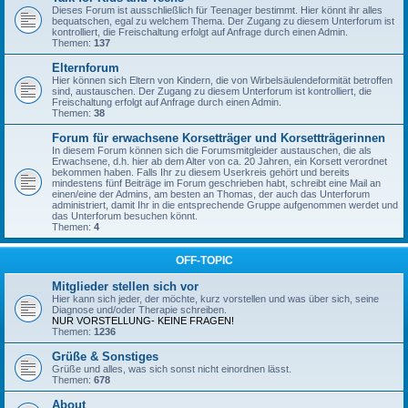
Dieses Forum ist ausschließlich für Teenager bestimmt. Hier könnt ihr alles
bequatschen, egal zu welchem Thema. Der Zugang zu diesem Unterforum ist
kontrolliert, die Freischaltung erfolgt auf Anfrage durch einen Admin.
Themen:
137
Elternforum
Hier können sich Eltern von Kindern, die von Wirbelsäulendeformität betroffen
sind, austauschen. Der Zugang zu diesem Unterforum ist kontrolliert, die
Freischaltung erfolgt auf Anfrage durch einen Admin.
Themen:
38
Forum für erwachsene Korsetträger und Korsettträgerinnen
In diesem Forum können sich die Forumsmitgleider austauschen, die als
Erwachsene, d.h. hier ab dem Alter von ca. 20 Jahren, ein Korsett verordnet
bekommen haben. Falls Ihr zu diesem Userkreis gehört und bereits
mindestens fünf Beiträge im Forum geschrieben habt, schreibt eine Mail an
einen/eine der Admins, am besten an Thomas, der auch das Unterforum
administriert, damit Ihr in die entsprechende Gruppe aufgenommen werdet und
das Unterforum besuchen könnt.
Themen:
4
OFF-TOPIC
Mitglieder stellen sich vor
Hier kann sich jeder, der möchte, kurz vorstellen und was über sich, seine
Diagnose und/oder Therapie schreiben.
NUR VORSTELLUNG- KEINE FRAGEN!
Themen:
1236
Grüße & Sonstiges
Grüße und alles, was sich sonst nicht einordnen lässt.
Themen:
678
About