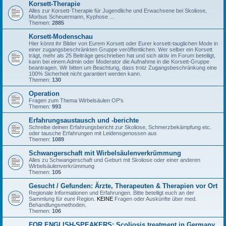
Korsett-Therapie
Alles zur Korsett-Therapie für Jugendliche und Erwachsene bei Skoliose,
Morbus Scheuermann, Kyphose ...
Themen:
2885
Korsett-Modenschau
Hier könnt ihr Bilder von Eurem Korsett oder Eurer korsett-tauglichen Mode in
einer zugangsbeschränkten Gruppe veröffentlichen. Wer selber ein Korsett
trägt, mehr als 25 Beiträge geschrieben hat und sich aktiv im Forum beteiligt,
kann bei einem Admin oder Moderator die Aufnahme in die Korsett-Gruppe
beantragen. Wir bitten um Beachtung, dass trotz Zugangsbeschränkung eine
100% Sicherheit nicht garantiert werden kann.
Themen:
130
Operation
Fragen zum Thema Wirbelsäulen OP's
Themen:
993
Erfahrungsaustausch und -berichte
Schreibe deinen Erfahrungsbericht zur Skoliose, Schmerzbekämpfung etc.
oder tausche Erfahrungen mit Leidensgenossen aus
Themen:
1089
Schwangerschaft mit Wirbelsäulenverkrümmung
Alles zu Schwangerschaft und Geburt mit Skoliose oder einer anderen
Wirbelsäulenverkrümmung
Themen:
105
Gesucht / Gefunden: Ärzte, Therapeuten & Therapien vor Ort
Regionale Informationen und Erfahrungen. Bitte beteiligt euch an der
Sammlung für eure Region.
KEINE
Fragen oder Auskünfte über med.
Behandlungsmethoden.
Themen:
106
FOR ENGLISH-SPEAKERS: Scoliosis treatment in Germany