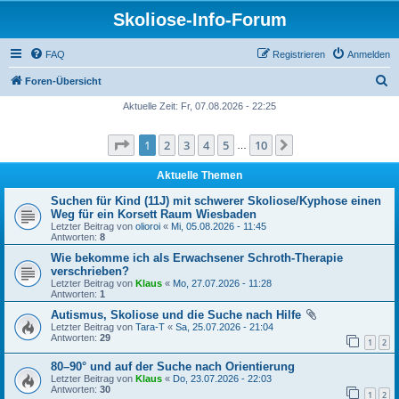
Skoliose-Info-Forum
FAQ
Registrieren
Anmelden
S
Foren-Übersicht
u
Aktuelle Zeit: Fr, 07.08.2026 - 22:25
c
Seite
1
von
10
1
2
3
4
5
10
Nächste
h
…
e
Aktuelle Themen
Suchen für Kind (11J) mit schwerer Skoliose/Kyphose einen
Weg für ein Korsett Raum Wiesbaden
Letzter Beitrag von
olioroi
«
Mi, 05.08.2026 - 11:45
Antworten:
8
Wie bekomme ich als Erwachsener Schroth-Therapie
verschrieben?
Letzter Beitrag von
Klaus
«
Mo, 27.07.2026 - 11:28
Antworten:
1
Autismus, Skoliose und die Suche nach Hilfe
Letzter Beitrag von
Tara-T
«
Sa, 25.07.2026 - 21:04
Antworten:
29
1
2
80–90° und auf der Suche nach Orientierung
Letzter Beitrag von
Klaus
«
Do, 23.07.2026 - 22:03
Antworten:
30
1
2