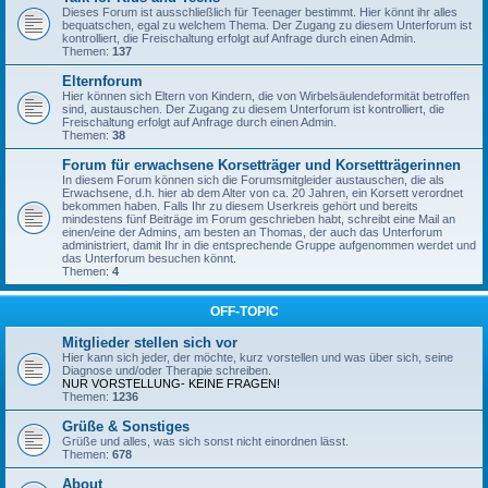
Dieses Forum ist ausschließlich für Teenager bestimmt. Hier könnt ihr alles
bequatschen, egal zu welchem Thema. Der Zugang zu diesem Unterforum ist
kontrolliert, die Freischaltung erfolgt auf Anfrage durch einen Admin.
Themen:
137
Elternforum
Hier können sich Eltern von Kindern, die von Wirbelsäulendeformität betroffen
sind, austauschen. Der Zugang zu diesem Unterforum ist kontrolliert, die
Freischaltung erfolgt auf Anfrage durch einen Admin.
Themen:
38
Forum für erwachsene Korsetträger und Korsettträgerinnen
In diesem Forum können sich die Forumsmitgleider austauschen, die als
Erwachsene, d.h. hier ab dem Alter von ca. 20 Jahren, ein Korsett verordnet
bekommen haben. Falls Ihr zu diesem Userkreis gehört und bereits
mindestens fünf Beiträge im Forum geschrieben habt, schreibt eine Mail an
einen/eine der Admins, am besten an Thomas, der auch das Unterforum
administriert, damit Ihr in die entsprechende Gruppe aufgenommen werdet und
das Unterforum besuchen könnt.
Themen:
4
OFF-TOPIC
Mitglieder stellen sich vor
Hier kann sich jeder, der möchte, kurz vorstellen und was über sich, seine
Diagnose und/oder Therapie schreiben.
NUR VORSTELLUNG- KEINE FRAGEN!
Themen:
1236
Grüße & Sonstiges
Grüße und alles, was sich sonst nicht einordnen lässt.
Themen:
678
About