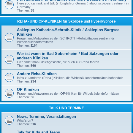
Here you can ask and talk (in English or German) about scoliosis treatment in
Germany.
Themen:
38
REHA- UND OP-KLINIKEN für Skoliose und Hyperkyphose
Asklepios Katharina-Schroth-Klinik / Asklepios Burgsee
Kliniken
Fragen und Antworten zu den SCHROTH-Rehabilitationszentren für
Wirbelsäulendeformitäten
Themen:
1164
Wer ist wann in Bad Sobernheim / Bad Salzungen oder
anderen Kliniken
Hier findet man Gleichgesinnte, die auch zur Reha fahren
Themen:
560
Andere Reha-Kliniken
Infos zu anderen (Reha-)Kliniken, die Wirbelsäulendeformitäten behandeln
Themen:
234
OP-Kliniken
Fragen und Antworten zu den OP-Kliniken für Wirbelsäulendeformitäten
Themen:
36
TALK UND TERMINE
News, Termine, Veranstaltungen
What's on?
Themen:
316
Talk for Kids and Teens