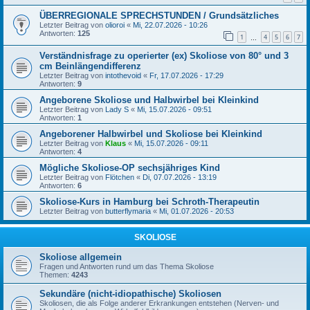
ÜBERREGIONALE SPRECHSTUNDEN / Grundsätzliches
Letzter Beitrag von
olioroi
«
Mi, 22.07.2026 - 10:26
Antworten:
125
1
4
5
6
7
…
Verständnisfrage zu operierter (ex) Skoliose von 80° und 3
cm Beinlängendifferenz
Letzter Beitrag von
intothevoid
«
Fr, 17.07.2026 - 17:29
Antworten:
9
Angeborene Skoliose und Halbwirbel bei Kleinkind
Letzter Beitrag von
Lady S
«
Mi, 15.07.2026 - 09:51
Antworten:
1
Angeborener Halbwirbel und Skoliose bei Kleinkind
Letzter Beitrag von
Klaus
«
Mi, 15.07.2026 - 09:11
Antworten:
4
Mögliche Skoliose-OP sechsjähriges Kind
Letzter Beitrag von
Flötchen
«
Di, 07.07.2026 - 13:19
Antworten:
6
Skoliose-Kurs in Hamburg bei Schroth-Therapeutin
Letzter Beitrag von
butterflymaria
«
Mi, 01.07.2026 - 20:53
SKOLIOSE
Skoliose allgemein
Fragen und Antworten rund um das Thema Skoliose
Themen:
4243
Sekundäre (nicht-idiopathische) Skoliosen
Skoliosen, die als Folge anderer Erkrankungen entstehen (Nerven- und