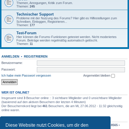
Themen, Anregungen, Kritik zum Forum.
Themen:
245
Technischer Support
Probleme mit der Nutzung des Forums? Hier gibt es Hilfestellungen zum
Schreiben, Einloggen, Registrieren...
Themen:
177
Test-Forum
Hier können die Forums-Funktionen getestet werden. Nicht moderiertes
Forum. Beiträge werden regelmäßig automatisch gelöscht.
Themen:
11
ANMELDEN
•
REGISTRIEREN
Benutzername:
Passwort:
Ich habe mein Passwort vergessen
Angemeldet bleiben
WER IST ONLINE?
Insgesamt sind
3
Besucher online :: 3 sichtbare Mitglieder und 0 unsichtbare Mitglieder
(basierend auf den aktiven Besuchern der letzten 4 Minuten)
Der Besucherrekord liegt bei
461
Besuchern, die am Mi, 27.06.2012 - 11:32 gleichzeitig
online waren.
STATISTIK
Diese Website nutzt Cookies, um dir den
Beiträge insgesamt
198410
• Themen insgesamt
19195
• Mitglieder insgesamt
8565
•