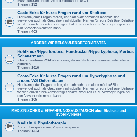
Muskelerkrankungen, Wirbelfehlbildungen usw.)
Themen:
132
Gäste-Ecke für kurze Fragen rund um Skoliose
Hier kann jeder Fragen stellen, der sich nicht anmelden möchte! Bitte
verwendet auch als Gast einen individuellen Namen für eure Beiträge! Beiträge
werden durch einen Admin freigeschaltet, wodurch es zu Verzögerungen bei
den Antworten kommen kann.
Themen:
403
ANDERE WIRBELSÄULENDEFORMITÄTEN
Hohlkreuz/Hyperlordose, Rundrücken/Hyperkyphose, Morbus
Scheuermann...
Infos zu weiteren WS-Deformitäten, die mit Skoliose zusammen oder alleine
auftreten
Themen:
1910
Gäste-Ecke für kurze Fragen rund um Hyperkyphose und
andere WS-Deformitäten
Hier kann jeder Fragen stellen, der sich nicht anmelden möchte! Bitte
verwendet auch als Gast einen individuellen Namen für eure Beiträge! Beiträge
werden durch einen Admin freigeschaltet, wodurch es zu Verzögerungen bei
den Antworten kommen kann.
Themen:
105
MEDIZINISCHES & ERFAHRUNGSAUSTAUSCH über Skoliose und
Hyperkyphose
Medizin & Physiotherapie
Ärzte, Therapieformen, Physiotherapeuten, ...
Themen:
1313