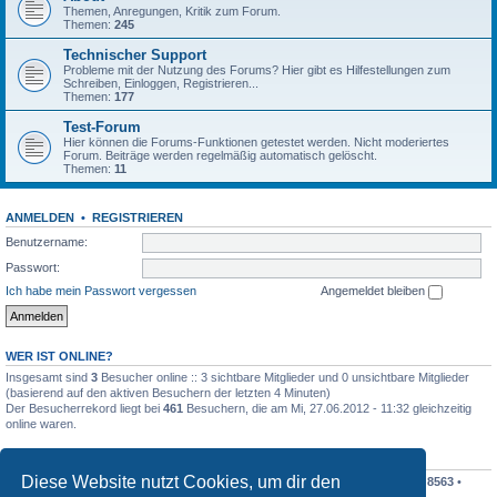
Themen, Anregungen, Kritik zum Forum.
Themen:
245
Technischer Support
Probleme mit der Nutzung des Forums? Hier gibt es Hilfestellungen zum
Schreiben, Einloggen, Registrieren...
Themen:
177
Test-Forum
Hier können die Forums-Funktionen getestet werden. Nicht moderiertes
Forum. Beiträge werden regelmäßig automatisch gelöscht.
Themen:
11
ANMELDEN
•
REGISTRIEREN
Benutzername:
Passwort:
Ich habe mein Passwort vergessen
Angemeldet bleiben
WER IST ONLINE?
Insgesamt sind
3
Besucher online :: 3 sichtbare Mitglieder und 0 unsichtbare Mitglieder
(basierend auf den aktiven Besuchern der letzten 4 Minuten)
Der Besucherrekord liegt bei
461
Besuchern, die am Mi, 27.06.2012 - 11:32 gleichzeitig
online waren.
STATISTIK
Diese Website nutzt Cookies, um dir den
Beiträge insgesamt
198410
• Themen insgesamt
19195
• Mitglieder insgesamt
8563
•