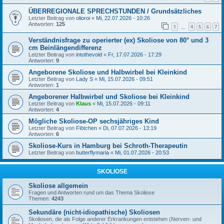
ÜBERREGIONALE SPRECHSTUNDEN / Grundsätzliches
Letzter Beitrag von
olioroi
«
Mi, 22.07.2026 - 10:26
Antworten:
125
1
4
5
6
7
…
Verständnisfrage zu operierter (ex) Skoliose von 80° und 3
cm Beinlängendifferenz
Letzter Beitrag von
intothevoid
«
Fr, 17.07.2026 - 17:29
Antworten:
9
Angeborene Skoliose und Halbwirbel bei Kleinkind
Letzter Beitrag von
Lady S
«
Mi, 15.07.2026 - 09:51
Antworten:
1
Angeborener Halbwirbel und Skoliose bei Kleinkind
Letzter Beitrag von
Klaus
«
Mi, 15.07.2026 - 09:11
Antworten:
4
Mögliche Skoliose-OP sechsjähriges Kind
Letzter Beitrag von
Flötchen
«
Di, 07.07.2026 - 13:19
Antworten:
6
Skoliose-Kurs in Hamburg bei Schroth-Therapeutin
Letzter Beitrag von
butterflymaria
«
Mi, 01.07.2026 - 20:53
SKOLIOSE
Skoliose allgemein
Fragen und Antworten rund um das Thema Skoliose
Themen:
4243
Sekundäre (nicht-idiopathische) Skoliosen
Skoliosen, die als Folge anderer Erkrankungen entstehen (Nerven- und