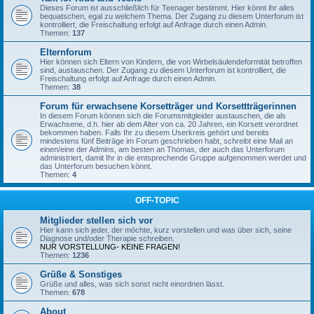
Dieses Forum ist ausschließlich für Teenager bestimmt. Hier könnt ihr alles
bequatschen, egal zu welchem Thema. Der Zugang zu diesem Unterforum ist
kontrolliert, die Freischaltung erfolgt auf Anfrage durch einen Admin.
Themen:
137
Elternforum
Hier können sich Eltern von Kindern, die von Wirbelsäulendeformität betroffen
sind, austauschen. Der Zugang zu diesem Unterforum ist kontrolliert, die
Freischaltung erfolgt auf Anfrage durch einen Admin.
Themen:
38
Forum für erwachsene Korsetträger und Korsettträgerinnen
In diesem Forum können sich die Forumsmitgleider austauschen, die als
Erwachsene, d.h. hier ab dem Alter von ca. 20 Jahren, ein Korsett verordnet
bekommen haben. Falls Ihr zu diesem Userkreis gehört und bereits
mindestens fünf Beiträge im Forum geschrieben habt, schreibt eine Mail an
einen/eine der Admins, am besten an Thomas, der auch das Unterforum
administriert, damit Ihr in die entsprechende Gruppe aufgenommen werdet und
das Unterforum besuchen könnt.
Themen:
4
OFF-TOPIC
Mitglieder stellen sich vor
Hier kann sich jeder, der möchte, kurz vorstellen und was über sich, seine
Diagnose und/oder Therapie schreiben.
NUR VORSTELLUNG- KEINE FRAGEN!
Themen:
1236
Grüße & Sonstiges
Grüße und alles, was sich sonst nicht einordnen lässt.
Themen:
678
About