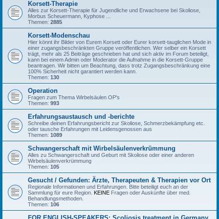
Korsett-Therapie
Alles zur Korsett-Therapie für Jugendliche und Erwachsene bei Skoliose,
Morbus Scheuermann, Kyphose ...
Themen:
2885
Korsett-Modenschau
Hier könnt ihr Bilder von Eurem Korsett oder Eurer korsett-tauglichen Mode in
einer zugangsbeschränkten Gruppe veröffentlichen. Wer selber ein Korsett
trägt, mehr als 25 Beiträge geschrieben hat und sich aktiv im Forum beteiligt,
kann bei einem Admin oder Moderator die Aufnahme in die Korsett-Gruppe
beantragen. Wir bitten um Beachtung, dass trotz Zugangsbeschränkung eine
100% Sicherheit nicht garantiert werden kann.
Themen:
130
Operation
Fragen zum Thema Wirbelsäulen OP's
Themen:
993
Erfahrungsaustausch und -berichte
Schreibe deinen Erfahrungsbericht zur Skoliose, Schmerzbekämpfung etc.
oder tausche Erfahrungen mit Leidensgenossen aus
Themen:
1089
Schwangerschaft mit Wirbelsäulenverkrümmung
Alles zu Schwangerschaft und Geburt mit Skoliose oder einer anderen
Wirbelsäulenverkrümmung
Themen:
105
Gesucht / Gefunden: Ärzte, Therapeuten & Therapien vor Ort
Regionale Informationen und Erfahrungen. Bitte beteiligt euch an der
Sammlung für eure Region.
KEINE
Fragen oder Auskünfte über med.
Behandlungsmethoden.
Themen:
106
FOR ENGLISH-SPEAKERS: Scoliosis treatment in Germany