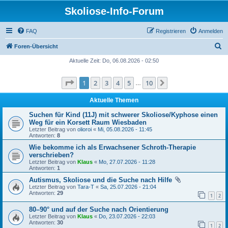
Skoliose-Info-Forum
FAQ
Registrieren
Anmelden
S
Foren-Übersicht
u
Aktuelle Zeit: Do, 06.08.2026 - 02:50
c
Seite
1
von
10
1
2
3
4
5
10
Nächste
h
…
e
Aktuelle Themen
Suchen für Kind (11J) mit schwerer Skoliose/Kyphose einen
Weg für ein Korsett Raum Wiesbaden
Letzter Beitrag von
olioroi
«
Mi, 05.08.2026 - 11:45
Antworten:
8
Wie bekomme ich als Erwachsener Schroth-Therapie
verschrieben?
Letzter Beitrag von
Klaus
«
Mo, 27.07.2026 - 11:28
Antworten:
1
Autismus, Skoliose und die Suche nach Hilfe
Letzter Beitrag von
Tara-T
«
Sa, 25.07.2026 - 21:04
Antworten:
29
1
2
80–90° und auf der Suche nach Orientierung
Letzter Beitrag von
Klaus
«
Do, 23.07.2026 - 22:03
Antworten:
30
1
2