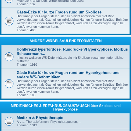
Muskelerkrankungen, Wirbelfehlbildungen usw.)
Themen:
132
Gäste-Ecke für kurze Fragen rund um Skoliose
Hier kann jeder Fragen stellen, der sich nicht anmelden möchte! Bitte
verwendet auch als Gast einen individuellen Namen für eure Beiträge! Beiträge
werden durch einen Admin freigeschaltet, wodurch es zu Verzögerungen bei
den Antworten kommen kann.
Themen:
403
ANDERE WIRBELSÄULENDEFORMITÄTEN
Hohlkreuz/Hyperlordose, Rundrücken/Hyperkyphose, Morbus
Scheuermann...
Infos zu weiteren WS-Deformitäten, die mit Skoliose zusammen oder alleine
auftreten
Themen:
1910
Gäste-Ecke für kurze Fragen rund um Hyperkyphose und
andere WS-Deformitäten
Hier kann jeder Fragen stellen, der sich nicht anmelden möchte! Bitte
verwendet auch als Gast einen individuellen Namen für eure Beiträge! Beiträge
werden durch einen Admin freigeschaltet, wodurch es zu Verzögerungen bei
den Antworten kommen kann.
Themen:
105
MEDIZINISCHES & ERFAHRUNGSAUSTAUSCH über Skoliose und
Hyperkyphose
Medizin & Physiotherapie
Ärzte, Therapieformen, Physiotherapeuten, ...
Themen:
1313