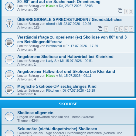
80–90° und auf der Suche nach Orientierung
Letzter Beitrag von
Klaus
«
Do, 23.07.2026 - 22:03
Antworten:
30
1
2
ÜBERREGIONALE SPRECHSTUNDEN / Grundsätzliches
Letzter Beitrag von
olioroi
«
Mi, 22.07.2026 - 10:26
Antworten:
125
1
4
5
6
7
…
Verständnisfrage zu operierter (ex) Skoliose von 80° und 3
cm Beinlängendifferenz
Letzter Beitrag von
intothevoid
«
Fr, 17.07.2026 - 17:29
Antworten:
9
Angeborene Skoliose und Halbwirbel bei Kleinkind
Letzter Beitrag von
Lady S
«
Mi, 15.07.2026 - 09:51
Antworten:
1
Angeborener Halbwirbel und Skoliose bei Kleinkind
Letzter Beitrag von
Klaus
«
Mi, 15.07.2026 - 09:11
Antworten:
4
Mögliche Skoliose-OP sechsjähriges Kind
Letzter Beitrag von
Flötchen
«
Di, 07.07.2026 - 13:19
Antworten:
6
SKOLIOSE
Skoliose allgemein
Fragen und Antworten rund um das Thema Skoliose
Themen:
4244
Sekundäre (nicht-idiopathische) Skoliosen
Skoliosen, die als Folge anderer Erkrankungen entstehen (Nerven- und