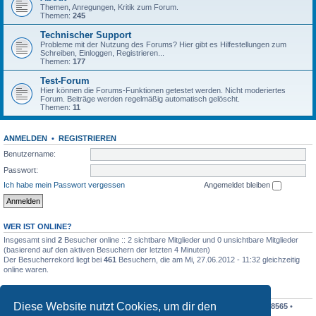
Themen, Anregungen, Kritik zum Forum.
Themen:
245
Technischer Support
Probleme mit der Nutzung des Forums? Hier gibt es Hilfestellungen zum
Schreiben, Einloggen, Registrieren...
Themen:
177
Test-Forum
Hier können die Forums-Funktionen getestet werden. Nicht moderiertes
Forum. Beiträge werden regelmäßig automatisch gelöscht.
Themen:
11
ANMELDEN
•
REGISTRIEREN
Benutzername:
Passwort:
Ich habe mein Passwort vergessen
Angemeldet bleiben
WER IST ONLINE?
Insgesamt sind
2
Besucher online :: 2 sichtbare Mitglieder und 0 unsichtbare Mitglieder
(basierend auf den aktiven Besuchern der letzten 4 Minuten)
Der Besucherrekord liegt bei
461
Besuchern, die am Mi, 27.06.2012 - 11:32 gleichzeitig
online waren.
STATISTIK
Diese Website nutzt Cookies, um dir den
Beiträge insgesamt
198411
• Themen insgesamt
19196
• Mitglieder insgesamt
8565
•