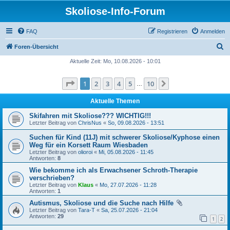
Skoliose-Info-Forum
FAQ
Registrieren
Anmelden
S
Foren-Übersicht
u
Aktuelle Zeit: Mo, 10.08.2026 - 10:01
c
Seite
1
von
10
1
2
3
4
5
10
Nächste
h
…
e
Aktuelle Themen
Skifahren mit Skoliose??? WICHTIG!!!
Letzter Beitrag von
ChrisNus
«
So, 09.08.2026 - 13:51
Suchen für Kind (11J) mit schwerer Skoliose/Kyphose einen
Weg für ein Korsett Raum Wiesbaden
Letzter Beitrag von
olioroi
«
Mi, 05.08.2026 - 11:45
Antworten:
8
Wie bekomme ich als Erwachsener Schroth-Therapie
verschrieben?
Letzter Beitrag von
Klaus
«
Mo, 27.07.2026 - 11:28
Antworten:
1
Autismus, Skoliose und die Suche nach Hilfe
Letzter Beitrag von
Tara-T
«
Sa, 25.07.2026 - 21:04
Antworten:
29
1
2