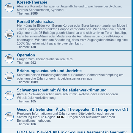
Korsett-Therapie
Alles zur Korsett-Therapie für Jugendliche und Erwachsene bei Skoliose,
Morbus Scheuermann, Kyphose ...
Themen:
2885
Korsett-Modenschau
Hier könnt ihr Bilder von Eurem Korsett oder Eurer korsett-tauglichen Mode in
einer zugangsbeschränkten Gruppe veröffentlichen. Wer selber ein Korsett
trägt, mehr als 25 Beiträge geschrieben hat und sich aktiv im Forum beteiligt,
kann bei einem Admin oder Moderator die Aufnahme in die Korsett-Gruppe
beantragen. Wir bitten um Beachtung, dass trotz Zugangsbeschränkung eine
100% Sicherheit nicht garantiert werden kann.
Themen:
130
Operation
Fragen zum Thema Wirbelsäulen OP's
Themen:
993
Erfahrungsaustausch und -berichte
Schreibe deinen Erfahrungsbericht zur Skoliose, Schmerzbekämpfung etc.
oder tausche Erfahrungen mit Leidensgenossen aus
Themen:
1089
Schwangerschaft mit Wirbelsäulenverkrümmung
Alles zu Schwangerschaft und Geburt mit Skoliose oder einer anderen
Wirbelsäulenverkrümmung
Themen:
105
Gesucht / Gefunden: Ärzte, Therapeuten & Therapien vor Ort
Regionale Informationen und Erfahrungen. Bitte beteiligt euch an der
Sammlung für eure Region.
KEINE
Fragen oder Auskünfte über med.
Behandlungsmethoden.
Themen:
106
FOR ENGLISH-SPEAKERS: Scoliosis treatment in Germany