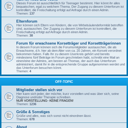
Dieses Forum ist ausschließlich für Teenager bestimmt. Hier könnt ihr alles
bequatschen, egal zu welchem Thema. Der Zugang zu diesem Unterforum ist
kontrolliert, die Freischaltung erfolgt auf Anfrage durch einen Admin.
Themen:
137
Elternforum
Hier können sich Eltern von Kindern, die von Wirbelsäulendeformität betroffen
sind, austauschen. Der Zugang zu diesem Unterforum ist kontrolliert, die
Freischaltung erfolgt auf Anfrage durch einen Admin.
Themen:
38
Forum für erwachsene Korsetträger und Korsettträgerinnen
In diesem Forum können sich die Forumsmitgleider austauschen, die als
Erwachsene, d.h. hier ab dem Alter von ca. 20 Jahren, ein Korsett verordnet
bekommen haben. Falls Ihr zu diesem Userkreis gehört und bereits
mindestens fünf Beiträge im Forum geschrieben habt, schreibt eine Mail an
einen/eine der Admins, am besten an Thomas, der auch das Unterforum
administriert, damit Ihr in die entsprechende Gruppe aufgenommen werdet und
das Unterforum besuchen könnt.
Themen:
4
OFF-TOPIC
Mitglieder stellen sich vor
Hier kann sich jeder, der möchte, kurz vorstellen und was über sich, seine
Diagnose und/oder Therapie schreiben.
NUR VORSTELLUNG- KEINE FRAGEN!
Themen:
1236
Grüße & Sonstiges
Grüße und alles, was sich sonst nicht einordnen lässt.
Themen:
678
About