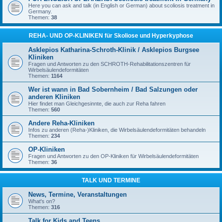
Here you can ask and talk (in English or German) about scoliosis treatment in
Germany.
Themen:
38
REHA- UND OP-KLINIKEN für Skoliose und Hyperkyphose
Asklepios Katharina-Schroth-Klinik / Asklepios Burgsee
Kliniken
Fragen und Antworten zu den SCHROTH-Rehabilitationszentren für
Wirbelsäulendeformitäten
Themen:
1164
Wer ist wann in Bad Sobernheim / Bad Salzungen oder
anderen Kliniken
Hier findet man Gleichgesinnte, die auch zur Reha fahren
Themen:
560
Andere Reha-Kliniken
Infos zu anderen (Reha-)Kliniken, die Wirbelsäulendeformitäten behandeln
Themen:
234
OP-Kliniken
Fragen und Antworten zu den OP-Kliniken für Wirbelsäulendeformitäten
Themen:
36
TALK UND TERMINE
News, Termine, Veranstaltungen
What's on?
Themen:
316
Talk for Kids and Teens