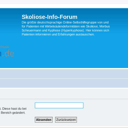
Skoliose-Info-Forum
Die größte deutschsprachige Online-Selbsthilfegruppe von und
für Patienten mit Wirbelsäulendeformitäten wie Skoliose, Morbus
Scheuermann und Kyphose (Hyperkyphose). Hier können sich
Patienten informieren und Erfahrungen austauschen.
t. Diese hast du bei
 Bereich geändert.