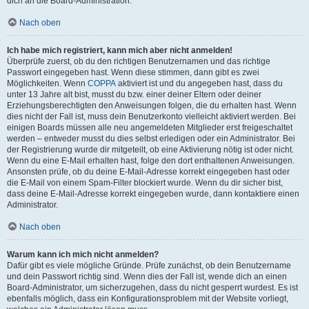
dich an die Board-Administration.
Nach oben
Ich habe mich registriert, kann mich aber nicht anmelden!
Überprüfe zuerst, ob du den richtigen Benutzernamen und das richtige
Passwort eingegeben hast. Wenn diese stimmen, dann gibt es zwei
Möglichkeiten. Wenn
COPPA
aktiviert ist und du angegeben hast, dass du
unter 13 Jahre alt bist, musst du bzw. einer deiner Eltern oder deiner
Erziehungsberechtigten den Anweisungen folgen, die du erhalten hast. Wenn
dies nicht der Fall ist, muss dein Benutzerkonto vielleicht aktiviert werden. Bei
einigen Boards müssen alle neu angemeldeten Mitglieder erst freigeschaltet
werden – entweder musst du dies selbst erledigen oder ein Administrator. Bei
der Registrierung wurde dir mitgeteilt, ob eine Aktivierung nötig ist oder nicht.
Wenn du eine E-Mail erhalten hast, folge den dort enthaltenen Anweisungen.
Ansonsten prüfe, ob du deine E-Mail-Adresse korrekt eingegeben hast oder
die E-Mail von einem Spam-Filter blockiert wurde. Wenn du dir sicher bist,
dass deine E-Mail-Adresse korrekt eingegeben wurde, dann kontaktiere einen
Administrator.
Nach oben
Warum kann ich mich nicht anmelden?
Dafür gibt es viele mögliche Gründe. Prüfe zunächst, ob dein Benutzername
und dein Passwort richtig sind. Wenn dies der Fall ist, wende dich an einen
Board-Administrator, um sicherzugehen, dass du nicht gesperrt wurdest. Es ist
ebenfalls möglich, dass ein Konfigurationsproblem mit der Website vorliegt,