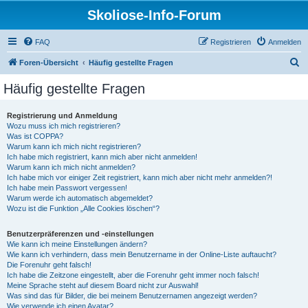
Skoliose-Info-Forum
FAQ
Registrieren
Anmelden
S
Foren-Übersicht
Häufig gestellte Fragen
u
Häufig gestellte Fragen
c
h
Registrierung und Anmeldung
Wozu muss ich mich registrieren?
e
Was ist COPPA?
Warum kann ich mich nicht registrieren?
Ich habe mich registriert, kann mich aber nicht anmelden!
Warum kann ich mich nicht anmelden?
Ich habe mich vor einiger Zeit registriert, kann mich aber nicht mehr anmelden?!
Ich habe mein Passwort vergessen!
Warum werde ich automatisch abgemeldet?
Wozu ist die Funktion „Alle Cookies löschen“?
Benutzerpräferenzen und -einstellungen
Wie kann ich meine Einstellungen ändern?
Wie kann ich verhindern, dass mein Benutzername in der Online-Liste auftaucht?
Die Forenuhr geht falsch!
Ich habe die Zeitzone eingestellt, aber die Forenuhr geht immer noch falsch!
Meine Sprache steht auf diesem Board nicht zur Auswahl!
Was sind das für Bilder, die bei meinem Benutzernamen angezeigt werden?
Wie verwende ich einen Avatar?