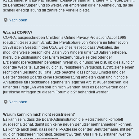
Avatarbilder, Private Nachrichten, E-Mail-Versand an andere Mitglieder, Beitritt
zu Benutzergruppen und so weiter. Wir empfehlen dir eine Anmeldung, da sie
schnell erledigt ist und dir zahlreiche Vorteile bietet.
Nach oben
Was ist COPPA?
COPPA, ausgeschrieben Children’s Online Privacy Protection Act of 1998
(deutsch: Gesetz zum Schutz der Privatsphäre von Kindern im Internet von
1998) ist ein Gesetz in den USA, welches festlegt, dass Websites, die
möglicherweise persönliche Daten von Kindern unter 13 Jahren erheben,
hierzu die Zustimmung der Eltern beziehungsweise des oder der
Erziehungsberechtigten benötigen. Wenn du dir unsicher bist, ob dies auf dich
oder die Website, auf der du dich zu registrieren versuchst, zutrifft, ziehe einen
rechtlichen Beistand zu Rate. Bitte beachte, dass phpBB Limited und der
Besitzer dieses Boards keine Rechtsberatung anbieten kann und nicht die
Anlaufstelle für Rechtsangelegenheiten jeglicher Art ist; außer solchen, die
unter der Frage „An wen soll ich mich wenden, falls es Beschwerden oder
juristische Anfragen zu diesem Forum gibt?“ behandelt werden.
Nach oben
Warum kann ich mich nicht registrieren?
Es kann sein, dass die Board-Administration die Registrierung komplett
ausgeschaltet hat, damit sich keine neuen Benutzer mehr anmelden können.
Es könnte auch sein, dass deine IP-Adresse oder der Benutzername, mit dem
du dich registrieren möchtest, gesperrt wurden. Um Hilfe zu erhalten, wende