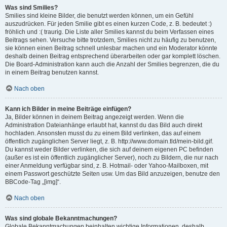
Was sind Smilies?
Smilies sind kleine Bilder, die benutzt werden können, um ein Gefühl
auszudrücken. Für jeden Smilie gibt es einen kurzen Code, z. B. bedeutet :)
fröhlich und :( traurig. Die Liste aller Smilies kannst du beim Verfassen eines
Beitrags sehen. Versuche bitte trotzdem, Smilies nicht zu häufig zu benutzen,
sie können einen Beitrag schnell unlesbar machen und ein Moderator könnte
deshalb deinen Beitrag entsprechend überarbeiten oder gar komplett löschen.
Die Board-Administration kann auch die Anzahl der Smilies begrenzen, die du
in einem Beitrag benutzen kannst.
Nach oben
Kann ich Bilder in meine Beiträge einfügen?
Ja, Bilder können in deinem Beitrag angezeigt werden. Wenn die
Administration Dateianhänge erlaubt hat, kannst du das Bild auch direkt
hochladen. Ansonsten musst du zu einem Bild verlinken, das auf einem
öffentlich zugänglichen Server liegt, z. B. http://www.domain.tld/mein-bild.gif.
Du kannst weder Bilder verlinken, die sich auf deinem eigenen PC befinden
(außer es ist ein öffentlich zugänglicher Server), noch zu Bildern, die nur nach
einer Anmeldung verfügbar sind, z. B. Hotmail- oder Yahoo-Mailboxen, mit
einem Passwort geschützte Seiten usw. Um das Bild anzuzeigen, benutze den
BBCode-Tag „[img]“.
Nach oben
Was sind globale Bekanntmachungen?
Globale Bekanntmachungen beinhalten wichtige Informationen, deshalb